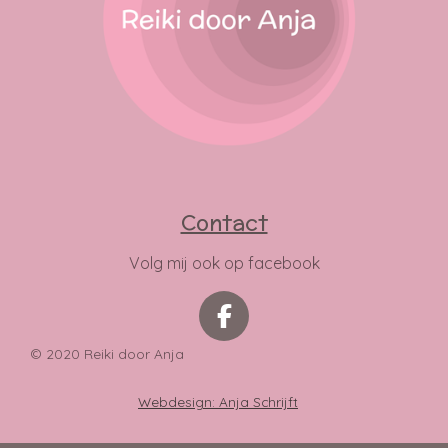
Contact
Volg mij ook op facebook
F
a
© 2020 Reiki door Anja
c
e
Webdesign: Anja Schrijft
b
o